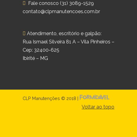
Fale conosco (31) 3089-1529
contato@clpmanutencoes.com.br
Atendimento, escritório e galpão:
Rua Ismael Silveira 81 A – Vila Pinheiros –
Cep: 32400-625
Ibirité – MG
CLP Manutenções © 2018 |
Voltar ao topo