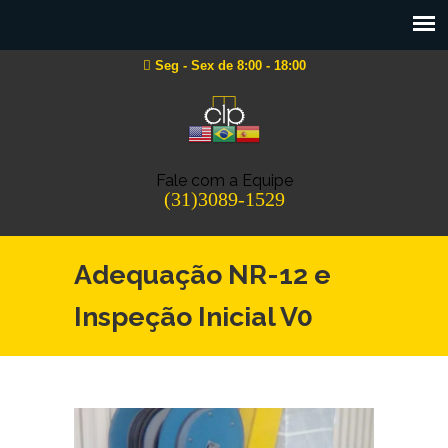
Seg - Sex de 8:00 - 18:00
Fale com a Equipe
(31)3089-1529
Adequação NR-12 e
Inspeção Inicial V0